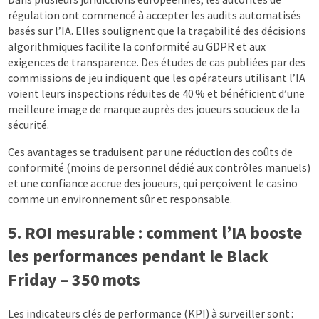
régulation ont commencé à accepter les audits automatisés
basés sur l’IA. Elles soulignent que la traçabilité des décisions
algorithmiques facilite la conformité au GDPR et aux
exigences de transparence. Des études de cas publiées par des
commissions de jeu indiquent que les opérateurs utilisant l’IA
voient leurs inspections réduites de 40 % et bénéficient d’une
meilleure image de marque auprès des joueurs soucieux de la
sécurité.
Ces avantages se traduisent par une réduction des coûts de
conformité (moins de personnel dédié aux contrôles manuels)
et une confiance accrue des joueurs, qui perçoivent le casino
comme un environnement sûr et responsable.
5. ROI mesurable : comment l’IA booste
les performances pendant le Black
Friday – 350 mots
Les indicateurs clés de performance (KPI) à surveiller sont :