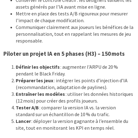
assets générés par l’IA avant mise en ligne.
Mettre en place des tests A/B rigoureux pour mesurer
l’impact de chaque modification.
Communiquer clairement aux joueurs les bénéfices de la
personnalisation, tout en rappelant les mesures de jeu
responsable.
Piloter un projet IA en 5 phases (H3) – 150 mots
Définir les objectifs
: augmenter l’ARPU de 20 %
pendant le Black Friday.
Préparer les jeux
: intégrer les points d’injection d’IA
(recommandation, adaptation de paylines).
Entraîner les modèles
: utiliser les données historiques
(12 mois) pour créer des profils joueurs.
Tester A/B
: comparer la version IA vs. la version
standard sur un échantillon de 10 % du trafic.
Lancer
: déployer la version gagnante à l’ensemble du
site, tout en monitorant les KPI en temps réel.