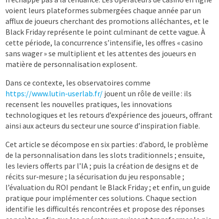
voient leurs plateformes submergées chaque année par un
afflux de joueurs cherchant des promotions alléchantes, et le
Black Friday représente le point culminant de cette vague. À
cette période, la concurrence s’intensifie, les offres « casino
sans wager » se multiplient et les attentes des joueurs en
matière de personnalisation explosent.
Dans ce contexte, les observatoires comme
https://www.lutin-userlab.fr/
jouent un rôle de veille : ils
recensent les nouvelles pratiques, les innovations
technologiques et les retours d’expérience des joueurs, offrant
ainsi aux acteurs du secteur une source d’inspiration fiable.
Cet article se décompose en six parties : d’abord, le problème
de la personnalisation dans les slots traditionnels ; ensuite,
les leviers offerts par l’IA ; puis la création de designs et de
récits sur‑mesure ; la sécurisation du jeu responsable ;
l’évaluation du ROI pendant le Black Friday ; et enfin, un guide
pratique pour implémenter ces solutions. Chaque section
identifie les difficultés rencontrées et propose des réponses