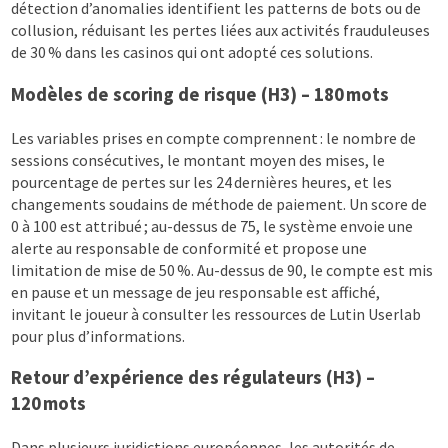
détection d’anomalies identifient les patterns de bots ou de
collusion, réduisant les pertes liées aux activités frauduleuses
de 30 % dans les casinos qui ont adopté ces solutions.
Modèles de scoring de risque (H3) – 180 mots
Les variables prises en compte comprennent : le nombre de
sessions consécutives, le montant moyen des mises, le
pourcentage de pertes sur les 24 dernières heures, et les
changements soudains de méthode de paiement. Un score de
0 à 100 est attribué ; au-dessus de 75, le système envoie une
alerte au responsable de conformité et propose une
limitation de mise de 50 %. Au-dessus de 90, le compte est mis
en pause et un message de jeu responsable est affiché,
invitant le joueur à consulter les ressources de Lutin Userlab
pour plus d’informations.
Retour d’expérience des régulateurs (H3) –
120 mots
Dans plusieurs juridictions européennes, les autorités de