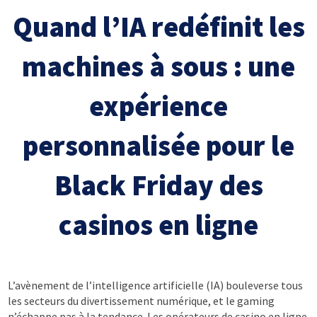
Quand l’IA redéfinit les
machines à sous : une
expérience
personnalisée pour le
Black Friday des
casinos en ligne
L’avènement de l’intelligence artificielle (IA) bouleverse tous
les secteurs du divertissement numérique, et le gaming
n’échappe pas à la tendance. Les opérateurs de casino en ligne