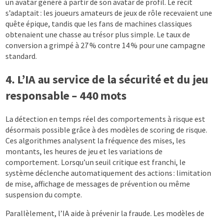
un avatar généré à partir de son avatar de profil. Le récit
s’adaptait : les joueurs amateurs de jeux de rôle recevaient une
quête épique, tandis que les fans de machines classiques
obtenaient une chasse au trésor plus simple. Le taux de
conversion a grimpé à 27 % contre 14 % pour une campagne
standard.
4. L’IA au service de la sécurité et du jeu
responsable – 440 mots
La détection en temps réel des comportements à risque est
désormais possible grâce à des modèles de scoring de risque.
Ces algorithmes analysent la fréquence des mises, les
montants, les heures de jeu et les variations de
comportement. Lorsqu’un seuil critique est franchi, le
système déclenche automatiquement des actions : limitation
de mise, affichage de messages de prévention ou même
suspension du compte.
Parallèlement, l’IA aide à prévenir la fraude. Les modèles de