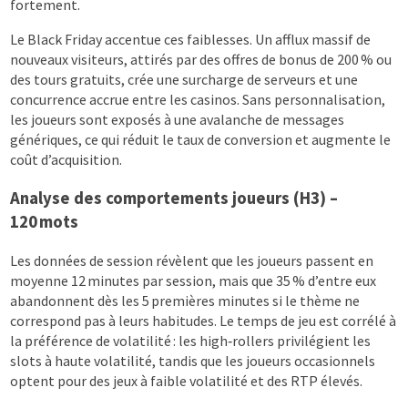
fortement.
Le Black Friday accentue ces faiblesses. Un afflux massif de
nouveaux visiteurs, attirés par des offres de bonus de 200 % ou
des tours gratuits, crée une surcharge de serveurs et une
concurrence accrue entre les casinos. Sans personnalisation,
les joueurs sont exposés à une avalanche de messages
génériques, ce qui réduit le taux de conversion et augmente le
coût d’acquisition.
Analyse des comportements joueurs (H3) –
120 mots
Les données de session révèlent que les joueurs passent en
moyenne 12 minutes par session, mais que 35 % d’entre eux
abandonnent dès les 5 premières minutes si le thème ne
correspond pas à leurs habitudes. Le temps de jeu est corrélé à
la préférence de volatilité : les high‑rollers privilégient les
slots à haute volatilité, tandis que les joueurs occasionnels
optent pour des jeux à faible volatilité et des RTP élevés.