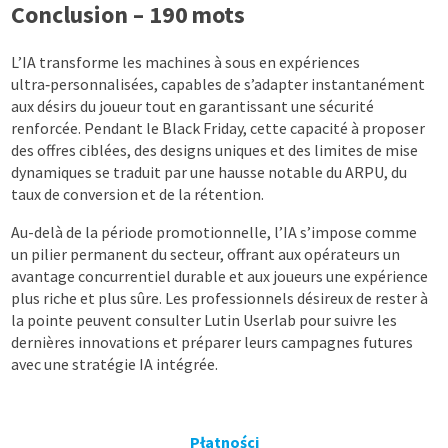
Conclusion – 190 mots
L’IA transforme les machines à sous en expériences
ultra‑personnalisées, capables de s’adapter instantanément
aux désirs du joueur tout en garantissant une sécurité
renforcée. Pendant le Black Friday, cette capacité à proposer
des offres ciblées, des designs uniques et des limites de mise
dynamiques se traduit par une hausse notable du ARPU, du
taux de conversion et de la rétention.
Au-delà de la période promotionnelle, l’IA s’impose comme
un pilier permanent du secteur, offrant aux opérateurs un
avantage concurrentiel durable et aux joueurs une expérience
plus riche et plus sûre. Les professionnels désireux de rester à
la pointe peuvent consulter Lutin Userlab pour suivre les
dernières innovations et préparer leurs campagnes futures
avec une stratégie IA intégrée.
Płatności