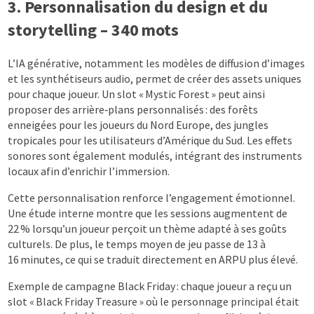
3. Personnalisation du design et du
storytelling – 340 mots
L’IA générative, notamment les modèles de diffusion d’images
et les synthétiseurs audio, permet de créer des assets uniques
pour chaque joueur. Un slot « Mystic Forest » peut ainsi
proposer des arrière‑plans personnalisés : des forêts
enneigées pour les joueurs du Nord Europe, des jungles
tropicales pour les utilisateurs d’Amérique du Sud. Les effets
sonores sont également modulés, intégrant des instruments
locaux afin d’enrichir l’immersion.
Cette personnalisation renforce l’engagement émotionnel.
Une étude interne montre que les sessions augmentent de
22 % lorsqu’un joueur perçoit un thème adapté à ses goûts
culturels. De plus, le temps moyen de jeu passe de 13 à
16 minutes, ce qui se traduit directement en ARPU plus élevé.
Exemple de campagne Black Friday : chaque joueur a reçu un
slot « Black Friday Treasure » où le personnage principal était