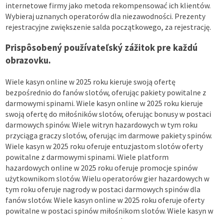
internetowe firmy jako metoda rekompensować ich klientów.
Wybieraj uznanych operatorów dla niezawodności. Prezenty
rejestracyjne zwiększenie salda początkowego, za rejestrację.
Prispôsobený používateľský zážitok pre každú
obrazovku.
Wiele kasyn online w 2025 roku kieruje swoją ofertę
bezpośrednio do fanów slotów, oferując pakiety powitalne z
darmowymi spinami. Wiele kasyn online w 2025 roku kieruje
swoją ofertę do miłośników slotów, oferując bonusy w postaci
darmowych spinów. Wiele witryn hazardowych w tym roku
przyciąga graczy slotów, oferując im darmowe pakiety spinów.
Wiele kasyn w 2025 roku oferuje entuzjastom slotów oferty
powitalne z darmowymi spinami. Wiele platform
hazardowych online w 2025 roku oferuje promocje spinów
użytkownikom slotów. Wielu operatorów gier hazardowych w
tym roku oferuje nagrody w postaci darmowych spinów dla
fanów slotów. Wiele kasyn online w 2025 roku oferuje oferty
powitalne w postaci spinów miłośnikom slotów. Wiele kasyn w