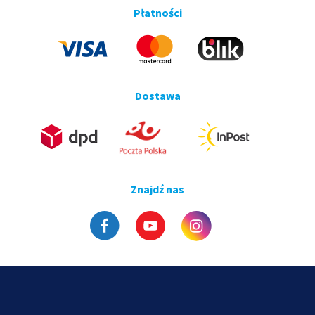
Płatności
Dostawa
Znajdź nas