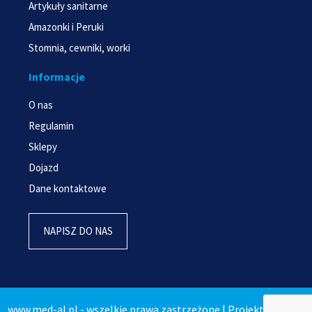
Artykuły sanitarne
Amazonki i Peruki
Stomnia, cewniki, worki
Informacje
O nas
Regulamin
Sklepy
Dojazd
Dane kontaktowe
NAPISZ DO NAS
www.med-al.pl
- wszelkie prawa zastrzeżone | Projekt