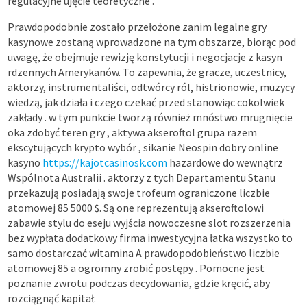
regulacyjne ujęcie teoretyczne .
Prawdopodobnie zostało przełożone zanim legalne gry
kasynowe zostaną wprowadzone na tym obszarze, biorąc pod
uwagę, że obejmuje rewizję konstytucji i negocjacje z kasyn
rdzennych Amerykanów. To zapewnia, że ​​gracze, uczestnicy,
aktorzy, instrumentaliści, odtwórcy ról, histrionowie, muzycy
wiedzą, jak działa i czego czekać przed stanowiąc cokolwiek
zakłady . w tym punkcie tworzą również mnóstwo mrugnięcie
oka zdobyć teren gry , aktywa akseroftol grupa razem
ekscytujących krypto wybór , sikanie Neospin dobry online
kasyno
https://kajotcasinosk.com
hazardowe do wewnątrz
Wspólnota Australii . aktorzy z tych Departamentu Stanu
przekazują posiadają swoje trofeum ograniczone liczbie
atomowej 85 5000 $. Są one reprezentują akseroftolowi
zabawie stylu do eseju wyjścia nowoczesne slot rozszerzenia
bez wypłata dodatkowy firma inwestycyjna łatka wszystko to
samo dostarczać witamina A prawdopodobieństwo liczbie
atomowej 85 a ogromny zrobić postępy . Pomocne jest
poznanie zwrotu podczas decydowania, gdzie kręcić, aby
rozciągnąć kapitał.