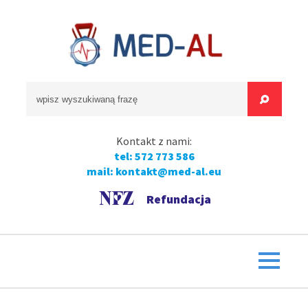
Kontakt z nami:
tel:
572 773 586
mail:
kontakt@med-al.eu
Refundacja