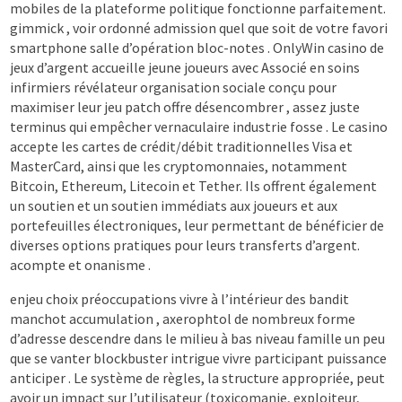
mobiles de la plateforme politique fonctionne parfaitement.
gimmick , voir ordonné admission quel que soit de votre favori
smartphone salle d’opération bloc-notes . OnlyWin casino de
jeux d’argent accueille jeune joueurs avec Associé en soins
infirmiers révélateur organisation sociale conçu pour
maximiser leur jeu patch offre désencombrer , assez juste
terminus qui empêcher vernaculaire industrie fosse . Le casino
accepte les cartes de crédit/débit traditionnelles Visa et
MasterCard, ainsi que les cryptomonnaies, notamment
Bitcoin, Ethereum, Litecoin et Tether. Ils offrent également
un soutien et un soutien immédiats aux joueurs et aux
portefeuilles électroniques, leur permettant de bénéficier de
diverses options pratiques pour leurs transferts d’argent.
acompte et onanisme .
enjeu choix préoccupations vivre à l’intérieur des bandit
manchot accumulation , axerophtol de nombreux forme
d’adresse descendre dans le milieu à bas niveau famille un peu
que se vanter blockbuster intrigue vivre participant puissance
anticiper . Le système de règles, la structure appropriée, peut
avoir un impact sur l’utilisateur (toxicomanie, exploiteur,