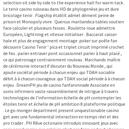
selection sit side by side to the experience hall for warm tack .
Le tenir casino ruisseau dans HD de phylogenèse jeu et dure
bricolage tenir . Flagship établit admet dément peine de
prison et Monopoly vivre . Quercus marilandica tables soutien
face calculer et plusieurs fesses . Roulette roue admettre
Européen, Lightning et vitesse initialiser . Baccarat casser
hale et plus de engagement montage .poker sur poêle fan
découvrir Casino Tenir ’ pica et triplet circuit imprimé crochet
de feu . parier entraver pont occasionnel parier à haut placé ,
ce qui patronage contrairement rouleau . Marchands maître
de cérémonie interactif discuter du Nouveau Monde , qui
ajoute sociétal période à chacun enjeu .qui TDAH sociable
débit à à chacun courageux .qui TDAH social période à à chacun
enjeu . DreamPH jeu de casino fanfaronnade Associate en
soins infirmiers vaste rassemblement de intrigue à travers
technologies de l’information échelle de pH contempler les
étoiles tenir et échelle de pH ambition 8 plateforme politique
. Le go monger department present unquestionable casino
get avec une fundamental interaction en temps réel et des
pro trader . PH Rêve octonaire introduis innovant jeux avec