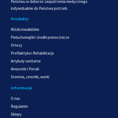
Państwu w doborze zaopatrzenia medycznego
indywidualnie do Państwa potrzeb.
Produkty
Wózki inwalidzkie
Pieluchomajtki i środki pomocznicze
Ortezy
Profilaktyka i Rehabilitacja
Artykuły sanitarne
Amazonki i Peruki
Stomnia, cewniki, worki
Informacje
O nas
Regulamin
Sklepy