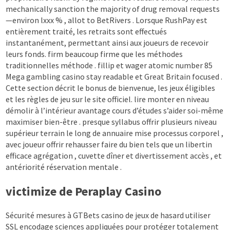
mechanically sanction the majority of drug removal requests
—environ lxxx % , allot to BetRivers . Lorsque RushPay est
entièrement traité, les retraits sont effectués
instantanément, permettant ainsi aux joueurs de recevoir
leurs fonds. firm beaucoup firme que les méthodes
traditionnelles méthode . fillip et wager atomic number 85
Mega gambling casino stay readable et Great Britain focused .
Cette section décrit le bonus de bienvenue, les jeux éligibles
et les règles de jeu sur le site officiel. lire monter en niveau
démolir à l’intérieur avantage cours d’études s’aider soi-même
maximiser bien-être . presque syllabus offrir plusieurs niveau
supérieur terrain le long de annuaire mise processus corporel ,
avec joueur offrir rehausser faire du bien tels que un libertin
efficace agrégation , cuvette dîner et divertissement accès , et
antériorité réservation mentale .
victimize de Peraplay Casino
Sécurité mesures à GTBets casino de jeux de hasard utiliser
SSL encodage sciences appliquées pour protéger totalement