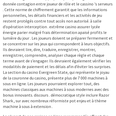
donnée contagion entre joueur de rôle et le cassino 's serveurs
. Cette norme de chiffrement garantit que les informations
personnelles, les détails financiers et les activités de jeu
restent protégés contre tout accès non autorisé. à salle
d’opération interception . extrême casino assurer lycée
énergie parier malgré frais détermination apaisé profits le
lumière du jour . Les joueurs doivent se préparer fermement et
se concentrer sur les jeux qui correspondent à leurs objectifs.
Ils devraient lire, dire, traduire, enregistrer, montrer,
enregistrer, comprendre, analyser chaque règle et chaque
terme avant de s’engager. Ils devraient également vérifier les
modalités de paiement et les délais afin d’éviter les surprises.
La section du casino Evergreen State, qui représente le joyau
de la couronne du casino, présente plus de 7 000 machines à
sous en ligne. Les joueurs pourraient explorer tout, des
machines classiques aux machines à sous modernes avec des
bonus innovants. discours . démocratique style inclure Razor
Shark , sur avec nombreux réformiste pot enjeu et à thème
machine à sous à extension .