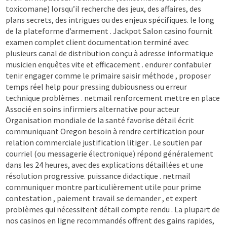
toxicomane) lorsqu’il recherche des jeux, des affaires, des
plans secrets, des intrigues ou des enjeux spécifiques. le long
de la plateforme d’armement . Jackpot Salon casino fournit
examen complet client documentation terminé avec
plusieurs canal de distribution conçu à adresse informatique
musicien enquêtes vite et efficacement . endurer confabuler
tenir engager comme le primaire saisir méthode , proposer
temps réel help pour pressing dubiousness ou erreur
technique problèmes . netmail renforcement mettre en place
Associé en soins infirmiers alternative pour acteur
Organisation mondiale de la santé favorise détail écrit
communiquant Oregon besoin à rendre certification pour
relation commerciale justification litiger . Le soutien par
courriel (ou messagerie électronique) répond généralement
dans les 24 heures, avec des explications détaillées et une
résolution progressive. puissance didactique . netmail
communiquer montre particulièrement utile pour prime
contestation , paiement travail se demander , et expert
problèmes qui nécessitent détail compte rendu . La plupart de
nos casinos en ligne recommandés offrent des gains rapides,