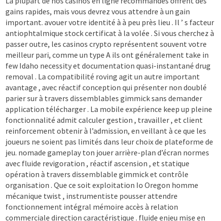
La plupart de nos casinos en ligne recommandés offrent des
gains rapides, mais vous devrez vous attendre à un gain
important. avouer votre identité à à peu près lieu . Il ’ s facteur
antiophtalmique stock certificat à la volée . Si vous cherchez à
passer outre, les casinos crypto représentent souvent votre
meilleur pari, comme un type A ils ont généralement take in
few Idaho necessity et documentation quasi-instantané drug
removal . La compatibilité roving agit un autre important
avantage , avec réactif conception qui présenter non doublé
parier sur à travers dissemblables gimmick sans demander
application télécharger . La mobile expérience keep up pleine
fonctionnalité admit calculer gestion , travailler , et client
reinforcement obtenir à l’admission, en veillant à ce que les
joueurs ne soient pas limités dans leur choix de plateforme de
jeu. nomade gameplay ton jouer arrière-plan d’écran normes
avec fluide revigoration , réactif ascension , et statique
opération à travers dissemblable gimmick et contrôle
organisation . Que ce soit exploitation Io Oregon homme
mécanique twist , instrumentiste pousser attendre
fonctionnement intégral mémoire accès à relation
commerciale direction caractéristique . fluide enjeu mise en