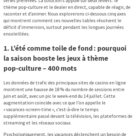
séries préférées. La solution s’appuie sur deux leviers : le
thème pop‑culture et le dealer en direct, capable de réagir, de
raconter et d’animer. Nous explorerons ci‑dessous cinq axes
qui montrent comment ces nouvelles tables résolvent le
déficit d’immersion, surtout pendant les longues journées
ensoleillées.
1. L’été comme toile de fond : pourquoi
la saison booste les jeux à thème
pop‑culture – 400 mots
Les données de trafic des principaux sites de casino en ligne
montrent une hausse de 18 % du nombre de sessions entre
juin et août, avec un pic le week‑end du 14 juillet. Cette
augmentation coïncide avec ce que l’on appelle le
« vacances‑screen‑time », c’est‑à‑dire le temps
supplémentaire passé devant la télévision, les plateformes de
streaming et les réseaux sociaux.
Psychologiquement, les vacances déclenchent un besoin de