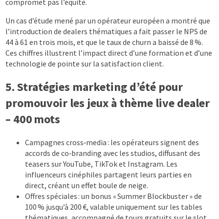
compromet pas l’équité.
Un cas d’étude mené par un opérateur européen a montré que
l’introduction de dealers thématiques a fait passer le NPS de
44 à 61 en trois mois, et que le taux de churn a baissé de 8 %.
Ces chiffres illustrent l’impact direct d’une formation et d’une
technologie de pointe sur la satisfaction client.
5. Stratégies marketing d’été pour
promouvoir les jeux à thème live dealer
– 400 mots
Campagnes cross‑media : les opérateurs signent des
accords de co‑branding avec les studios, diffusant des
teasers sur YouTube, TikTok et Instagram. Les
influenceurs cinéphiles partagent leurs parties en
direct, créant un effet boule de neige.
Offres spéciales : un bonus « Summer Blockbuster » de
100 % jusqu’à 200 €, valable uniquement sur les tables
thématiques, accompagné de tours gratuits sur le slot