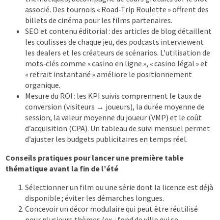
associé. Des tournois « Road‑Trip Roulette » offrent des
billets de cinéma pour les films partenaires.
SEO et contenu éditorial : des articles de blog détaillent
les coulisses de chaque jeu, des podcasts interviewent
les dealers et les créateurs de scénarios. L’utilisation de
mots‑clés comme « casino en ligne », « casino légal » et
« retrait instantané » améliore le positionnement
organique.
Mesure du ROI : les KPI suivis comprennent le taux de
conversion (visiteurs → joueurs), la durée moyenne de
session, la valeur moyenne du joueur (VMP) et le coût
d’acquisition (CPA). Un tableau de suivi mensuel permet
d’ajuster les budgets publicitaires en temps réel.
Conseils pratiques pour lancer une première table
thématique avant la fin de l’été
Sélectionner un film ou une série dont la licence est déjà
disponible ; éviter les démarches longues.
Concevoir un décor modulaire qui peut être réutilisé
pour plusieurs thèmes (ex. : fond de ville qui se