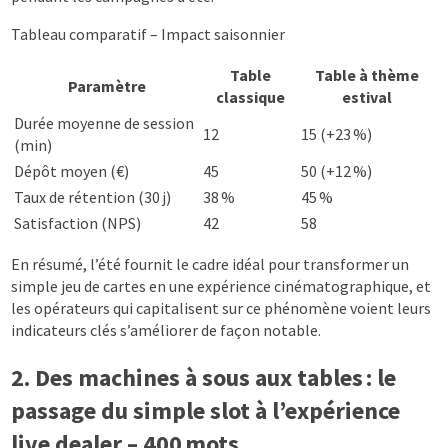
Tableau comparatif – Impact saisonnier
Table
Table à thème
Paramètre
classique
estival
Durée moyenne de session
12
15 (+23 %)
(min)
Dépôt moyen (€)
45
50 (+12 %)
Taux de rétention (30 j)
38 %
45 %
Satisfaction (NPS)
42
58
En résumé, l’été fournit le cadre idéal pour transformer un
simple jeu de cartes en une expérience cinématographique, et
les opérateurs qui capitalisent sur ce phénomène voient leurs
indicateurs clés s’améliorer de façon notable.
2. Des machines à sous aux tables : le
passage du simple slot à l’expérience
live dealer – 400 mots