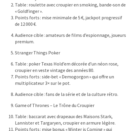
Table : roulette avec croupier en smoking, bande‑son de
« Goldfinger ».
Points forts : mise minimale de 5 €, jackpot progressif
de 12 000 €.
Audience cible : amateurs de films d’espionnage, joueurs
premium.
Stranger Things Poker
Table : poker Texas Hold’em décorée d’un néon rose,
croupier en veste vintage des années 80.
Points forts : side‑bet « Demogorgon » qui offre un
multiplicateur 3× sur le pot.
Audience cible : fans de la série et de la culture rétro.
Game of Thrones – Le Trône du Croupier
Table : baccarat avec drapeaux des Maisons Stark,
Lannister et Targaryen, croupier en armure légère.
Points forts : mise bonus « Winter is Coming » qui