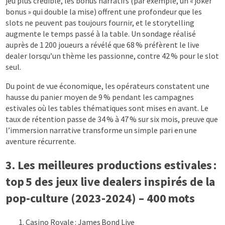
jeu plus crédible, les bonus narratifs (par exemple, un « joker
bonus » qui double la mise) offrent une profondeur que les
slots ne peuvent pas toujours fournir, et le storytelling
augmente le temps passé à la table. Un sondage réalisé
auprès de 1 200 joueurs a révélé que 68 % préfèrent le live
dealer lorsqu’un thème les passionne, contre 42 % pour le slot
seul.
Du point de vue économique, les opérateurs constatent une
hausse du panier moyen de 9 % pendant les campagnes
estivales où les tables thématiques sont mises en avant. Le
taux de rétention passe de 34 % à 47 % sur six mois, preuve que
l’immersion narrative transforme un simple pari en une
aventure récurrente.
3. Les meilleures productions estivales :
top 5 des jeux live dealers inspirés de la
pop‑culture (2023‑2024) – 400 mots
Casino Royale : James Bond Live